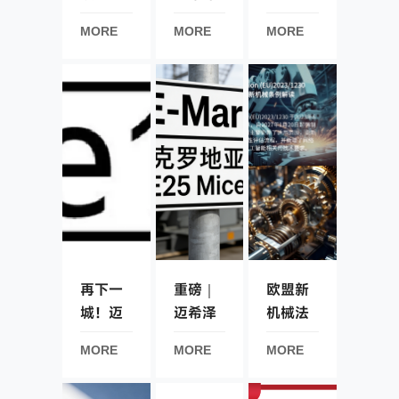
德国压
16510
MORE
MORE
MORE
力容器
家用固
技术规
体燃料
范的权
燃烧设
威指南
备 CE
认证服
务
再下一
重磅｜
欧盟新
城！迈
迈希泽
机械法
希泽助
助力重
规(EU)
MORE
MORE
MORE
力创维
塑能源
2023/1230
汽车获
获得国
发布并