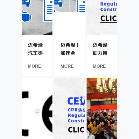
钥匙”
迈希泽
迈希泽 |
迈希泽
汽车零
加速全
助力哈
部件出
球布
玻院玻
MORE
MORE
MORE
口越南
局：汽
纤复合
VR认证
车零部
材料产
件出口
品成功
越南全
通过欧
VR认证
盟CE认
攻略
证！