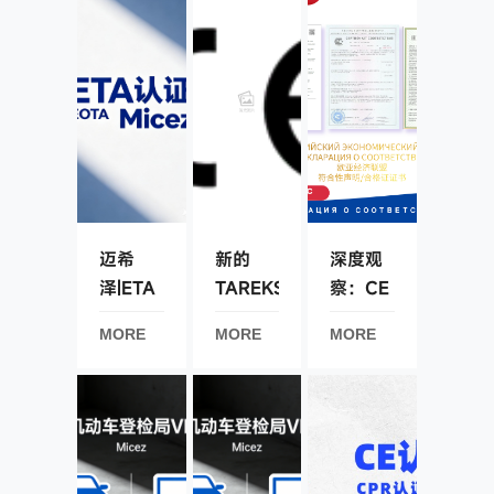
得e25
内首张
实施
整车
e25整
WVTA
车
证书
WVTA
证书
迈希
新的
深度观
泽|ETA
TAREKS
察：CE
认证-发
法规自
认证不
MORE
MORE
MORE
表于
2026年
只是“一
《欧盟
1月1日
张纸”，
官方公
起生
哈萨克
报》的
效。什
斯坦市
EAD
么变
场准入
化？
的“黄金