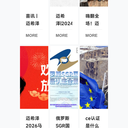
喜讯 |
迈希
嗨翻全
迈希泽
泽|2024/3110/EU
场！迈
荣获欧
—CPR
希泽年
MORE
MORE
MORE
盟
法规介
会名场
NB2518
绍
面直
授权，
击：老
国际认
员工十
证服务
年致
能力再
敬、新
升级！
员工好
运爆
棚，明
年继续
冲！
迈希泽
俄罗斯
ce认证
2026马
SGR国
是什么