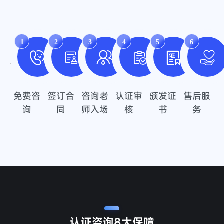
1
2
3
4
5
6
免费咨
签订合
咨询老
认证审
颁发证
售后服
询
同
师入场
核
书
务
认证咨询
8大保障