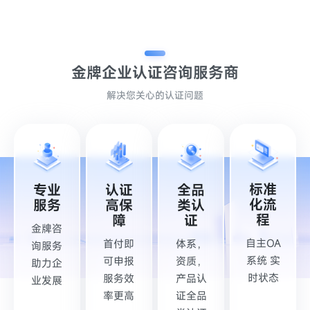
金牌企业认证
咨询服务商
解决您关心的认证问题
标准
专业
认证
全品
化流
服务
高保
类认
程
障
证
金牌咨
自主OA
首付即
体系，
询服务
系统 实
可申报
资质，
助力企
时状态
服务效
产品认
业发展
率更高
证全品