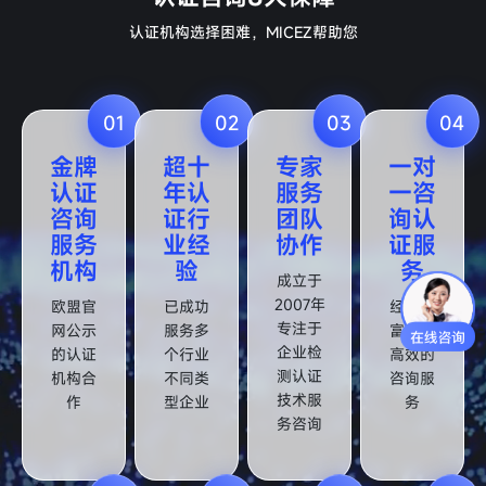
认证机构选择困难，MICEZ帮助您
01
02
03
04
金牌
超十
专家
一对
认证
年认
服务
一咨
咨询
证行
团队
询认
服务
业经
协作
证服
机构
验
务
成立于
2007年
欧盟官
已成功
经验丰
专注于
网公示
服务多
富团队
企业检
的认证
个行业
高效的
测认证
机构合
不同类
咨询服
技术服
作
型企业
务
务咨询