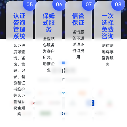
05
06
07
08
认证
保姆
信誉
一次
咨询
式服
保证
选择
管理
务
免费
咨询服
系统
咨询
务不通
全程贴
过退还
心服务
认证进
随时随
咨询费
为客户
度可查
地尊享
用
所想，
询。咨
咨询服
助推企
询、管
务
成功案例
业
理、记
录、备
感谢每一位客户的选择和信任
份和证
书维护
等认证
管理系
统全知
晓