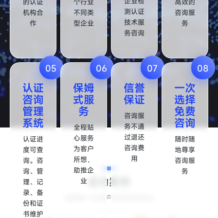
企业检
的认证
个行业
高效的
测认证
机构合
不同类
咨询服
技术服
作
型企业
务
务咨询
05
06
07
08
认证
保姆
信誉
一次
咨询
式服
保证
选择
管理
务
免费
咨询服
系统
咨询
务不通
全程贴
过退还
心服务
认证进
随时随
咨询费
为客户
度可查
地尊享
用
所想，
询。咨
咨询服
助推企
询、管
务
成功案例
业
理、记
录、备
感谢每一位客户的选择和信任
份和证
书维护