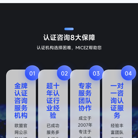
认证咨询
8大保障
认证机构选择困难，MICEZ帮助您
01
02
03
04
金牌
超十
专家
一对
认证
年认
服务
一咨
咨询
证行
团队
询认
服务
业经
协作
证服
机构
验
务
成立于
2007年
欧盟官
已成功
经验丰
专注于
网公示
服务多
富团队