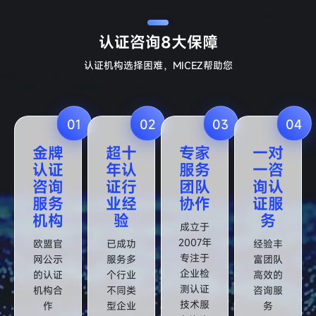
认证咨询
8大保障
认证机构选择困难，MICEZ帮助您
01
02
03
04
金牌
超十
专家
一对
认证
年认
服务
一咨
咨询
证行
团队
询认
服务
业经
协作
证服
机构
验
务
成立于
2007年
欧盟官
已成功
经验丰
专注于
网公示
服务多
富团队
企业检
的认证
个行业
高效的
测认证
机构合
不同类
咨询服
技术服
作
型企业
务