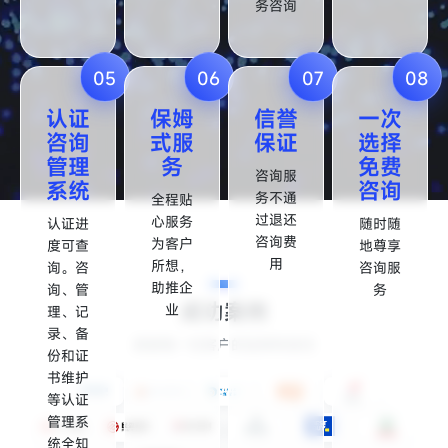
务咨询
05
06
07
08
认证
保姆
信誉
一次
咨询
式服
保证
选择
管理
务
免费
咨询服
系统
咨询
务不通
全程贴
过退还
心服务
认证进
随时随
咨询费
为客户
度可查
地尊享
用
所想，
询。咨
咨询服
助推企
询、管
务
成功案例
业
理、记
录、备
感谢每一位客户的选择和信任
份和证
书维护
等认证
管理系
统全知