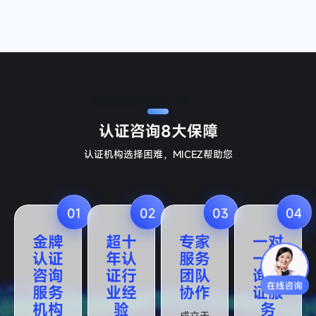
认证咨询
8大保障
认证机构选择困难，MICEZ帮助您
01
02
03
04
金牌
超十
专家
一对
认证
年认
服务
一咨
咨询
证行
团队
询认
服务
业经
协作
证服
机构
验
务
成立于