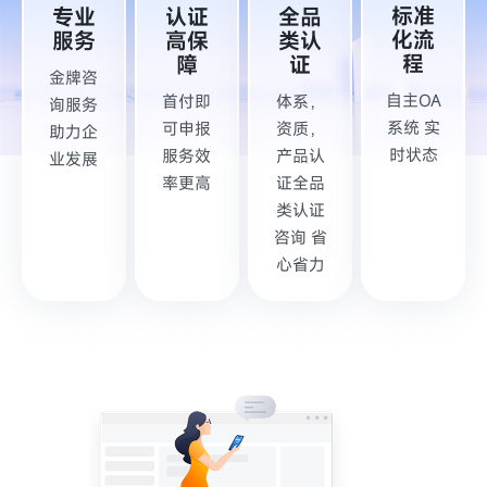
标准
专业
认证
全品
化流
服务
高保
类认
程
障
证
金牌咨
自主OA
首付即
体系，
询服务
系统 实
可申报
资质，
助力企
时状态
服务效
产品认
业发展
率更高
证全品
类认证
咨询 省
心省力