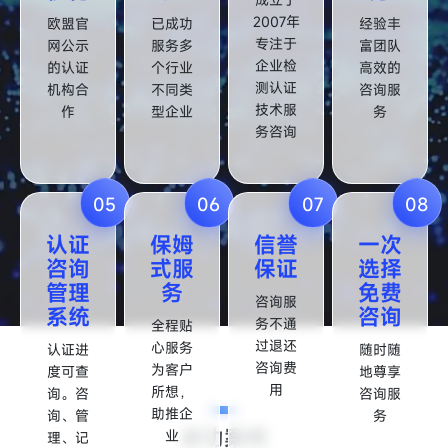
2007年
欧盟官
已成功
经验丰
专注于
网公示
服务多
富团队
企业检
的认证
个行业
高效的
测认证
机构合
不同类
咨询服
技术服
作
型企业
务
务咨询
05
06
07
08
认证
保姆
信誉
一次
咨询
式服
保证
选择
管理
务
免费
咨询服
系统
咨询
务不通
全程贴
过退还
心服务
认证进
随时随
咨询费
为客户
度可查
地尊享
用
所想，
询。咨
咨询服
助推企
询、管
务
成功案例
业
理、记