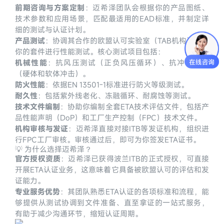
前期咨询与方案定制
：迈希泽团队会根据你的产品图纸、
技术参数和应用场景，匹配最适用的EAD标准，并制定详
细的测试与认证计划。
产品测试
：协调其合作的欧盟认可实验室（TAB机构），对
你的套件进行性能测试。核心测试项目包括：
机械性能
：抗风压测试（正负风压循环）、抗冲击测试
（硬体和软体冲击）。
防火性能
：依据EN 13501-1标准进行防火等级测试。
耐久性
：包括紫外线老化、冻融循环、耐腐蚀等测试。
技术文件编制
：协助你编制全套ETA技术评估文件，包括产
品性能声明（DoP）和工厂生产控制（FPC）技术文件。
机构审核与发证
：迈希泽直接对接ITB等发证机构，组织进
行FPC工厂审核。审核通过后，即可为你签发ETA证书。
💡 为什么选择迈希泽？
官方授权资质
：迈希泽已获得波兰ITB的正式授权，可直接
开展ETA认证业务，这意味着它具备被欧盟认可的评估和发
证能力。
专业服务优势
：其团队熟悉ETA认证的各项标准和流程，能
够提供从测试协调到文件准备、直至拿证的一站式服务，
有助于减少沟通环节，缩短认证周期。