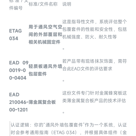
标准/文
标准/文件名称
说明
件编号
这是指导性文件，系统评估整个
用于通风空气空
包覆套件的性能和安全性，包括
ETAG 
间的外部覆层和
机械强度、防火、耐久性等
034
相关机械固定件
。
若产品带有现场抹灰饰面，需符
EAD 09
轻质板通风外墙
合此EAD文件的评估要求
0019-0
包层套件
0-0404
。
这份文件专门针对金属蜂窝板这
EAD 
类薄金属复合板产品的技术评估
210046-
薄金属复合板
00-1201
。
认证逻辑：你的“通风外墙包覆套件”作为一个系统，认证
时会参考通用指南（ETAG 034），并根据具体组件（金