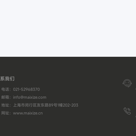
系我们

电话：021-52968370
邮箱：info@maixize.com
地址：上海市闵行区友东路89号1幢202-203

网址：www.maixize.cn