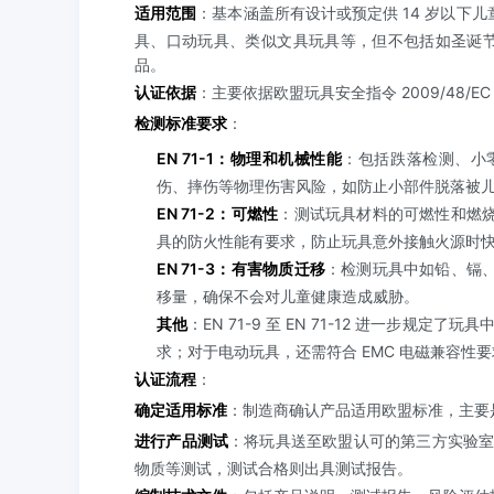
适用范围
：基本涵盖所有设计或预定供 14 岁以下
具、口动玩具、类似文具玩具等，但不包括如圣诞节
品。
认证依据
：主要依据欧盟玩具安全指令 2009/48/E
检测标准要求
：
EN 71-1：物理和机械性能
：包括跌落检测、小
伤、摔伤等物理伤害风险，如防止小部件脱落被
EN 71-2：可燃性
：测试玩具材料的可燃性和燃
具的防火性能有要求，防止玩具意外接触火源时
EN 71-3：有害物质迁移
：检测玩具中如铅、镉
移量，确保不会对儿童健康造成威胁。
其他
：EN 71-9 至 EN 71-12 进一步规
求；对于电动玩具，还需符合 EMC 电磁兼容性要求（
认证流程
：
确定适用标准
：制造商确认产品适用欧盟标准，主要是 EN 71 
进行产品测试
：将玩具送至欧盟认可的第三方实验室进
物质等测试，测试合格则出具测试报告。