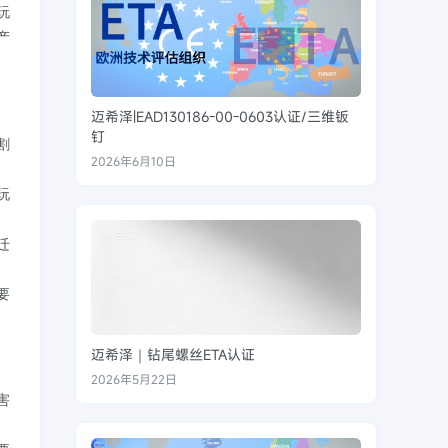
玩
产
迈希泽|EAD130186-00-0603认证/三维钣
钉
割
2026年6月10日
玩
迁
要
。
迈希泽｜钻尾螺丝ETA认证
2026年5月22日
害